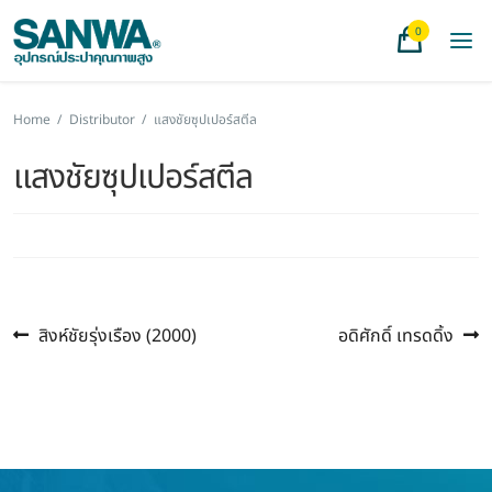
0
Home
/
Distributor
/
แสงชัยซุปเปอร์สตีล
แสงชัยซุปเปอร์สตีล
Previous
Next
แนะแนว
สิงห์ชัยรุ่งเรือง (2000)
อดิศักดิ์ เทรดดิ้ง
post:
post:
เรื่อง