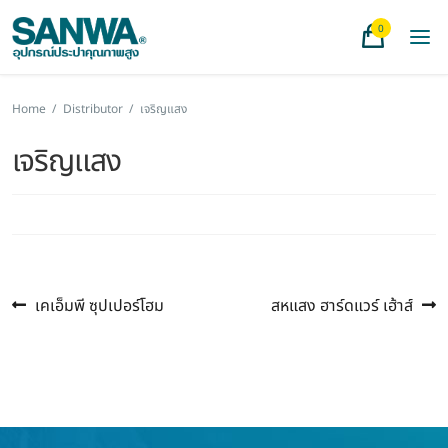
0
Home
/
Distributor
/
เจริญแสง
เจริญแสง
Previous
Next
แนะแนว
เคเอ็มพี ซุปเปอร์โฮม
สหแสง ฮาร์ดแวร์ เฮ้าส์
post:
post:
เรื่อง