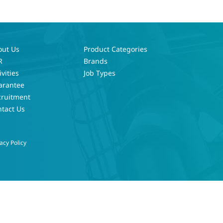
out Us
Product Categories
R
Brands
ivities
Job Types
arantee
cruitment
tact Us
acy Policy