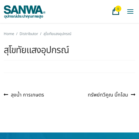
0
Home
/
Distributor
/
สุโขทัยแสงอุปกรณ์
สุโขทัยแสงอุปกรณ์
Previous
Next
แนะแนว
ลุงน้ำ การเกษตร
ทรัพย์ทวีคูณ บิ๊กโฮม
post:
post:
เรื่อง