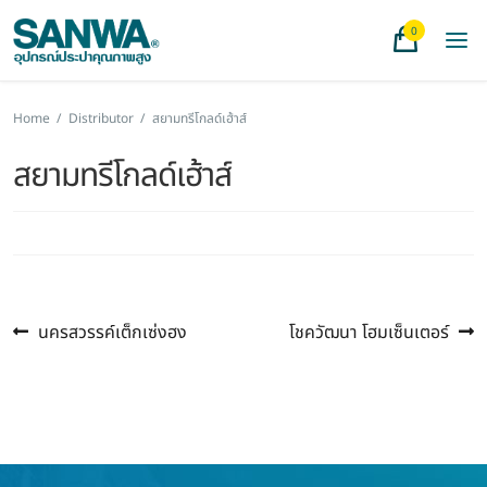
0
Home
/
Distributor
/
สยามทรีโกลด์เฮ้าส์
สยามทรีโกลด์เฮ้าส์
Previous
Next
แนะแนว
นครสวรรค์เต็กเซ่งฮง
โชควัฒนา โฮมเซ็นเตอร์
post:
post:
เรื่อง