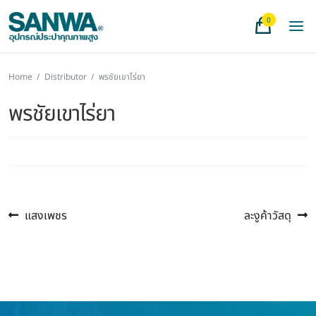
0
Home
/
Distributor
/
พรชัยเขาไร่ยา
พรชัยเขาไร่ยา
Previous
Next
แนะแนว
แสงเพชร
ละงูค้าวัสดุ
post:
post:
เรื่อง