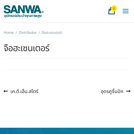
0
Home
/
Distributor
/
จือฮะเซนเตอร์
จือฮะเซนเตอร์
Previous
Next
แนะแนว
เค.ดี.เอ็น.สโตร์
อุดรคูจิ้นปัก
post:
post:
เรื่อง