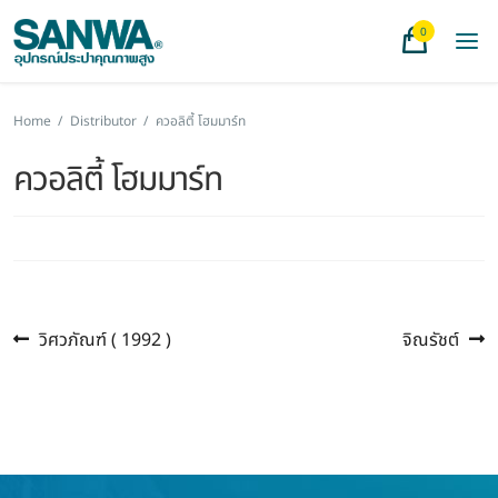
0
Home
/
Distributor
/
ควอลิตี้ โฮมมาร์ท
ควอลิตี้ โฮมมาร์ท
Previous
Next
แนะแนว
วิศวภัณฑ์ ( 1992 )
จิณรัชต์
post:
post:
เรื่อง