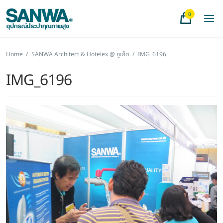
0
Home
/
SANWA Architect & Hotelex @ ภูเก็ต
/
IMG_6196
IMG_6196