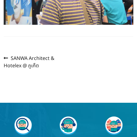
Previous
แนะแนว
SANWA Architect &
post:
Hotelex @ ภูเก็ต
เรื่อง