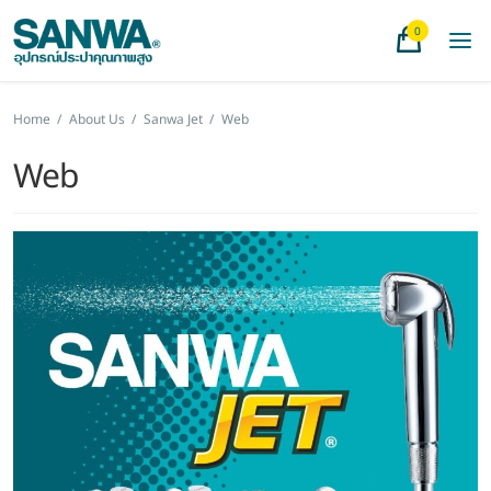
0
Home
/
About Us
/
Sanwa Jet
/
Web
Web