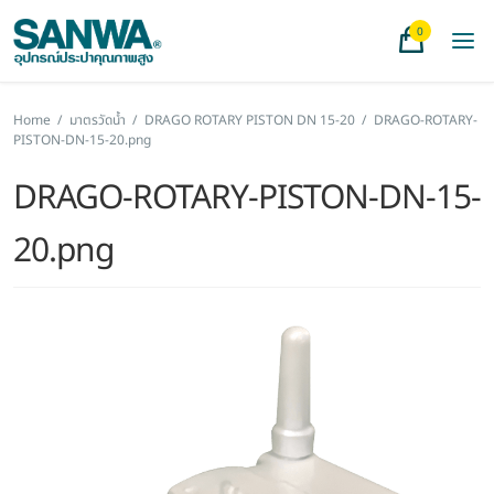
0
Home
/
มาตรวัดน้ำ
/
DRAGO ROTARY PISTON DN 15-20
/
DRAGO-ROTARY-
PISTON-DN-15-20.png
DRAGO-ROTARY-PISTON-DN-15-
20.png