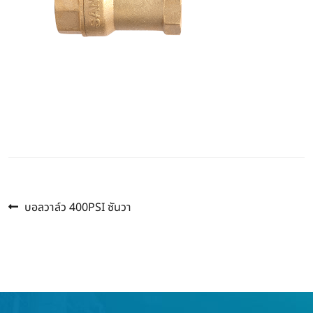
Previous
แนะแนว
บอลวาล์ว 400PSI ซันวา
post:
เรื่อง