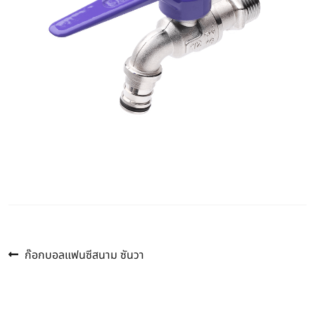
Previous
แนะแนว
ก๊อกบอลแฟนซีสนาม ซันวา
post:
เรื่อง