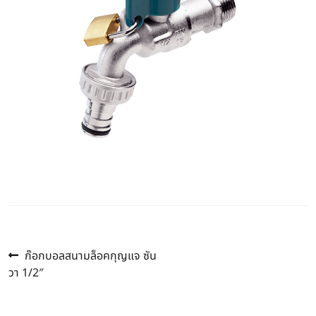
Previous
แนะแนว
ก๊อกบอลสนามล็อคกุญแจ ซัน
post:
วา 1/2″
เรื่อง