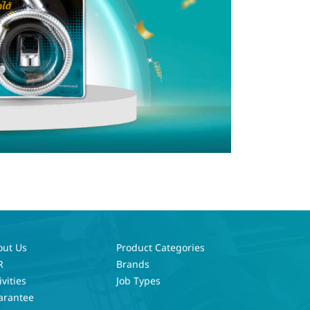
out Us
Product Categories
R
Brands
ivities
Job Types
arantee