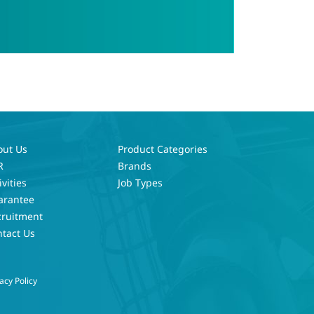
out Us
Product Categories
R
Brands
ivities
Job Types
arantee
cruitment
tact Us
acy Policy