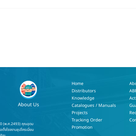
Home
Ab
Distributors
AB
Knowledge
Act
About Us
Catalogues / Manuals
Gu
Projects
Re
Tracking Order
Con
50 (พ.ศ.2493) คุณอุดม
Promotion
่อตั้งโรงงานชุปโครเมี่ยม
ริยะ...