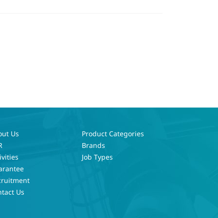
out Us
Product Categories
R
Brands
ivities
Job Types
arantee
cruitment
tact Us