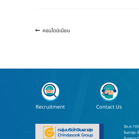
Previous
แนะแนว
คอนโดมิเนียม
post:
เรื่อง
Recruitment
Contact Us
ปีค.ศ.19
จินดาสุข ก
ด้วยความวิ