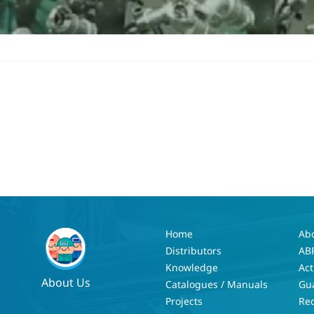
Home
Ab
Distributors
AB
Knowledge
Act
About Us
Catalogues / Manuals
Gu
Projects
Re