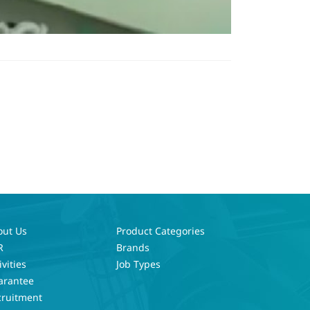
out Us
Product Categories
R
Brands
ivities
Job Types
arantee
cruitment