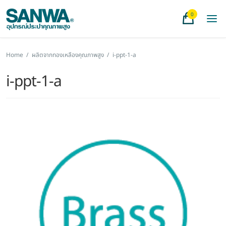
0
Home
/
ผลิตจากทองเหลืองคุณภาพสูง
/
i-ppt-1-a
i-ppt-1-a