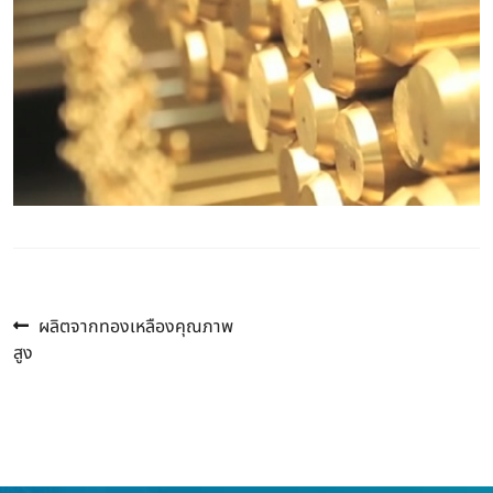
Previous
แนะแนว
ผลิตจากทองเหลืองคุณภาพ
post:
สูง
เรื่อง