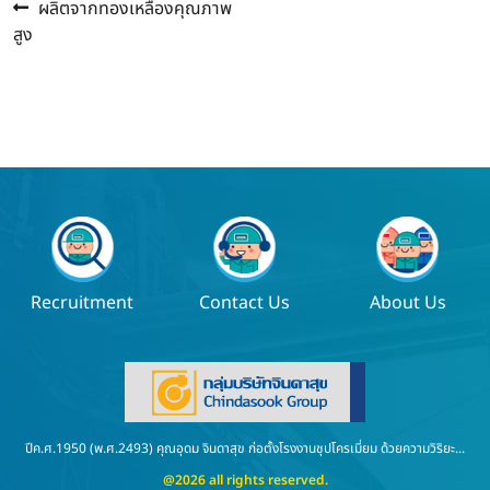
Previous
แนะแนว
ผลิตจากทองเหลืองคุณภาพ
post:
สูง
เรื่อง
Recruitment
Contact Us
About Us
ปีค.ศ.1950 (พ.ศ.2493) คุณอุดม จินดาสุข ก่อตั้งโรงงานชุปโครเมี่ยม ด้วยความวิริยะ...
@2026 all rights reserved.