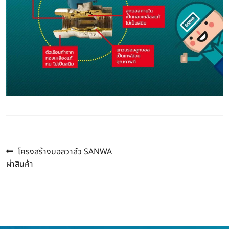
Previous
แนะแนว
โครงสร้างบอลวาล์ว SANWA
post:
ผ่าสินค้า
เรื่อง