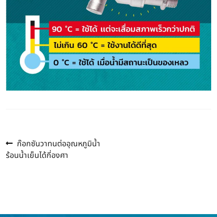
Previous
แนะแนว
ก๊อกซันวาทนต่ออุณหภูมิน้ำ
post:
ร้อนน้ำเย็นได้กี่องศา
เรื่อง