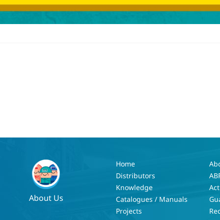
Home
Ab
Distributors
AB
Knowledge
Act
About Us
Catalogues / Manuals
Gu
Projects
Re