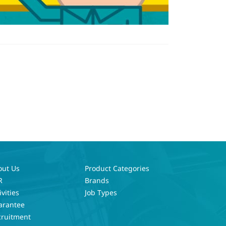
out Us
Product Categories
R
Brands
ivities
Job Types
arantee
cruitment