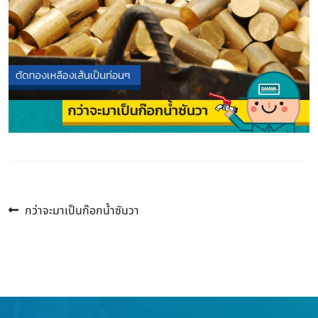
Previous
แนะแนว
กว่าจะมาเป็นก๊อกน้ำซันวา
post:
เรื่อง