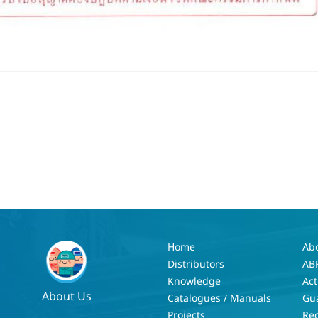
Home
Ab
Distributors
AB
Knowledge
Act
About Us
Catalogues / Manuals
Gu
Projects
Re