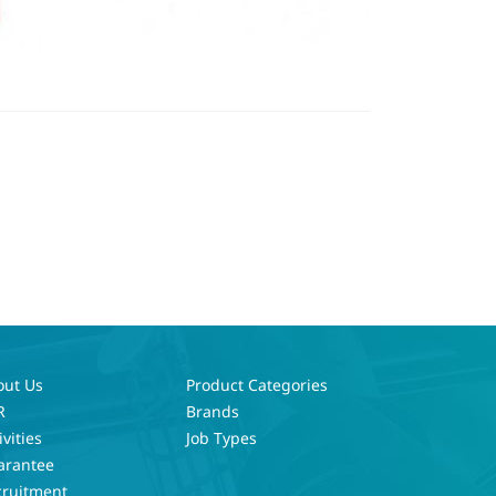
out Us
Product Categories
R
Brands
ivities
Job Types
arantee
cruitment