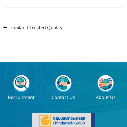
Previous
แนะแนว
Thailand Trusted Quality
post:
เรื่อง
Recruitment
Contact Us
About Us