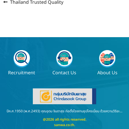
Previous
แนะแนว
Thailand Trusted Quality
post:
เรื่อง
Recruitment
Contact Us
About Us
ปีค.ศ.1950 (พ.ศ.2493) คุณอุดม จินดาสุข ก่อตั้งโรงงานชุปโครเมี่ยม ด้วยความวิริยะ...
@2026 all rights reserved.
sanwa.co.th
.