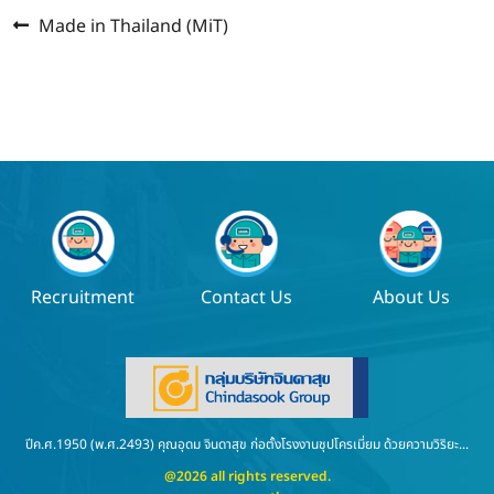
Previous
แนะแนว
Made in Thailand (MiT)
post:
เรื่อง
Recruitment
Contact Us
About Us
ปีค.ศ.1950 (พ.ศ.2493) คุณอุดม จินดาสุข ก่อตั้งโรงงานชุปโครเมี่ยม ด้วยความวิริยะ...
@2026 all rights reserved.