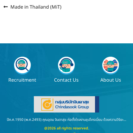
Previous
แนะแนว
Made in Thailand (MiT)
post:
เรื่อง
Recruitment
Contact Us
About Us
ปีค.ศ.1950 (พ.ศ.2493) คุณอุดม จินดาสุข ก่อตั้งโรงงานชุปโครเมี่ยม ด้วยความวิริยะ...
@2026 all rights reserved.