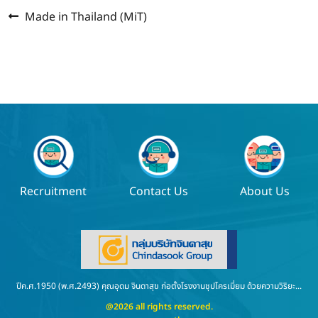
Previous
แนะแนว
Made in Thailand (MiT)
post:
เรื่อง
Recruitment
Contact Us
About Us
ปีค.ศ.1950 (พ.ศ.2493) คุณอุดม จินดาสุข ก่อตั้งโรงงานชุปโครเมี่ยม ด้วยความวิริยะ...
@2026 all rights reserved.