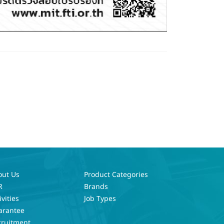
out Us
Product Categories
R
Brands
ivities
Job Types
arantee
cruitment