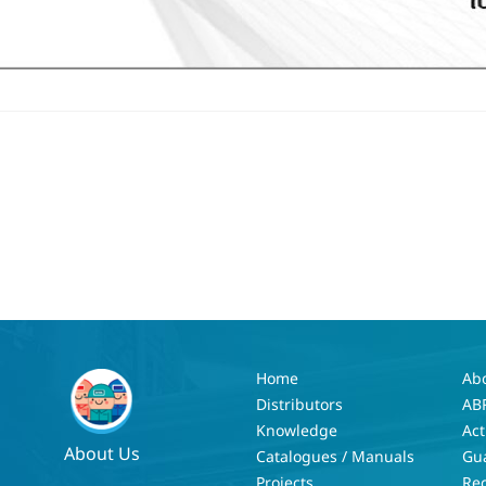
Home
Ab
Distributors
AB
Knowledge
Act
About Us
Catalogues / Manuals
Gu
Projects
Re