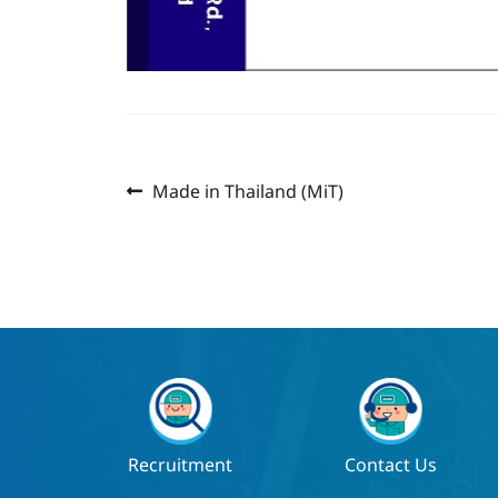
Previous
แนะแนว
Made in Thailand (MiT)
post:
เรื่อง
Recruitment
Contact Us