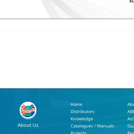
Home
Ab
Distributors
AB
Knowledge
Act
About Us
Catalogues / Manuals
Gu
Projects
Re