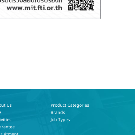
out Us
Product Categories
R
Brands
ivities
Job Types
arantee
cruitment