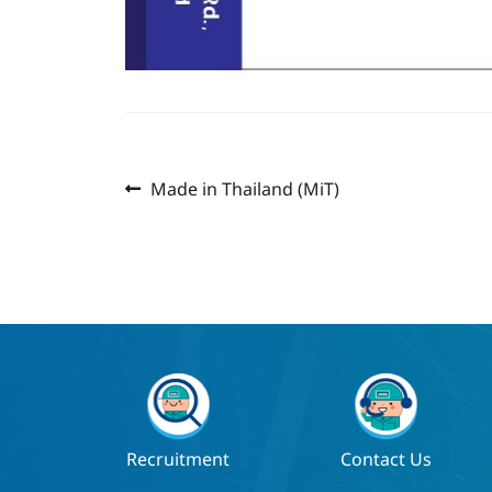
Previous
แนะแนว
Made in Thailand (MiT)
post:
เรื่อง
Recruitment
Contact Us