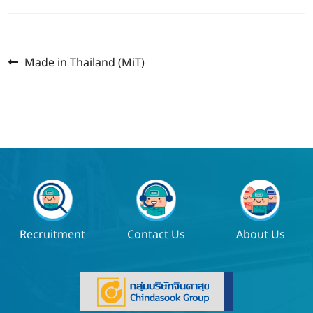
Previous
แนะแนว
Made in Thailand (MiT)
post:
เรื่อง
Recruitment
Contact Us
About Us