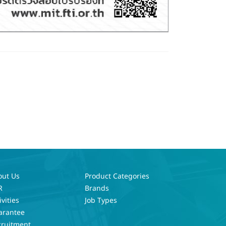
out Us
Product Categories
R
Brands
ivities
Job Types
arantee
cruitment