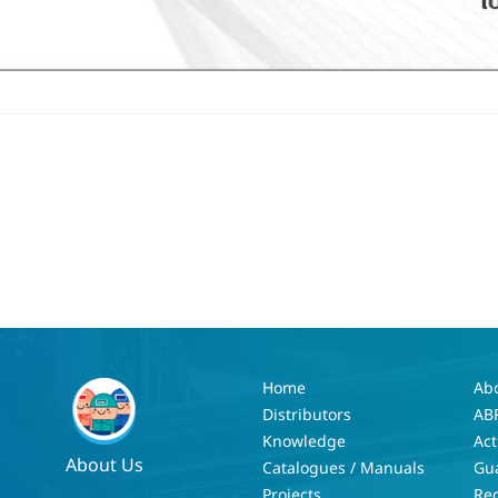
Home
Ab
Distributors
AB
Knowledge
Act
About Us
Catalogues / Manuals
Gu
Projects
Re