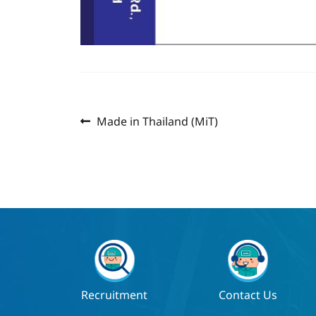
Previous
แนะแนว
Made in Thailand (MiT)
post:
เรื่อง
Recruitment
Contact Us