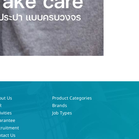
out Us
Product Categories
R
Brands
ivities
Job Types
arantee
cruitment
tact Us