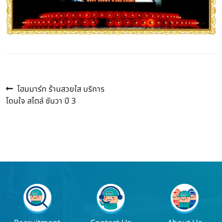
Previous
แนะแนว
โฮมมาร์ท ร้านสวยใส บริการ
post:
โดนใจ สไตล์ ซันวา ปี 3
เรื่อง