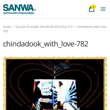
0
Home
/
โฮมมาร์ท ร้านสวยใส บริการโดนใจ สไตล์ ซันวา ปี 3
/
chindadook_with_love-
782
chindadook_with_love-782