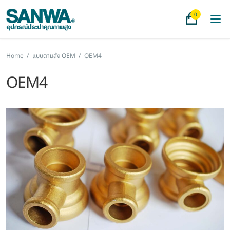
0
Home
/
แบบตามสั่ง OEM
/
OEM4
OEM4