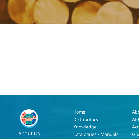
Home
Ab
Distributors
AB
Knowledge
Act
About Us
Catalogues / Manuals
Gu