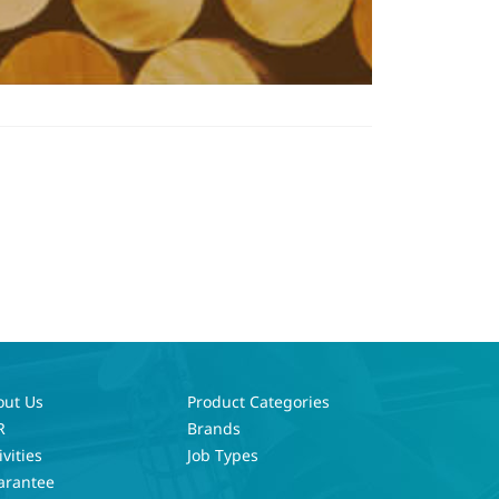
out Us
Product Categories
R
Brands
ivities
Job Types
arantee