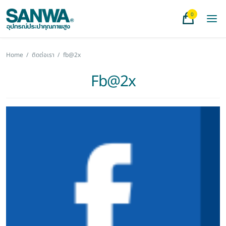
0
Home
/
ติดต่อเรา
/
fb@2x
Fb@2x