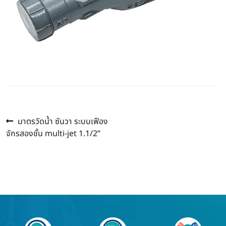
Previous
แนะแนว
มาตรวัดน้ำ ซันวา ระบบเฟือง
post:
จักรสองชั้น multi-jet 1.1/2”
เรื่อง