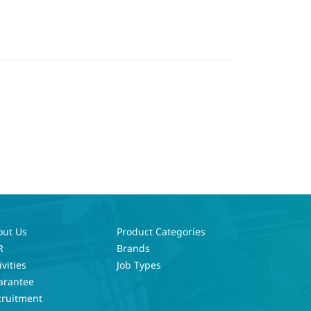
out Us
Product Categories
R
Brands
ivities
Job Types
arantee
cruitment