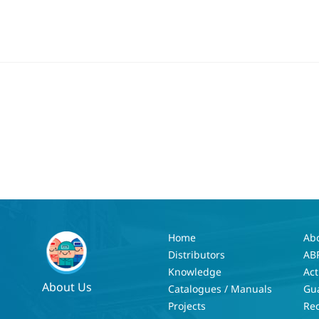
Home
Ab
Distributors
AB
Knowledge
Act
About Us
Catalogues / Manuals
Gu
Projects
Re