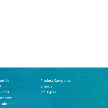
out Us
Product Categories
R
Brands
ivities
Job Types
arantee
cruitment