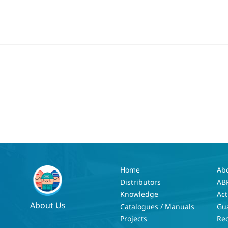
Home
Ab
Distributors
AB
Knowledge
Act
About Us
Catalogues / Manuals
Gu
Projects
Re