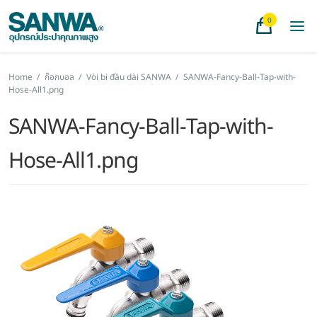
0
Home
/
ก๊อกบอล
/
Vòi bi đầu dài SANWA
/
SANWA-Fancy-Ball-Tap-with-
Hose-All1.png
SANWA-Fancy-Ball-Tap-with-
Hose-All1.png