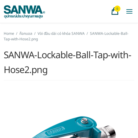
0
Home
/
ก๊อกบอล
/
Vòi đầu dài có khóa SANWA
/
SANWA-Lockable-Ball-
Tap-with-Hose2.png
SANWA-Lockable-Ball-Tap-with-
Hose2.png