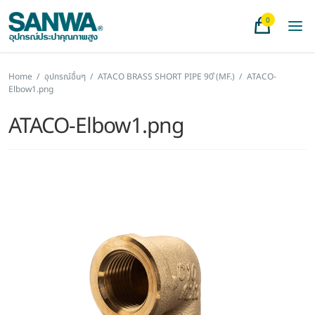
0
Home
/
อุปกรณ์อื่นๆ
/
ATACO BRASS SHORT PIPE 90̊ (MF.)
/
ATACO-
Elbow1.png
ATACO-Elbow1.png