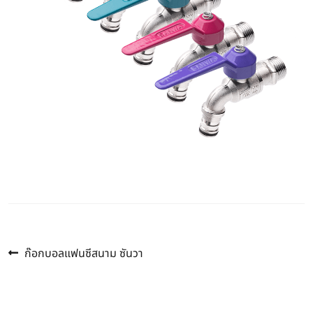
Previous
แนะแนว
ก๊อกบอลแฟนซีสนาม ซันวา
post:
เรื่อง