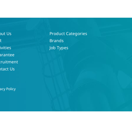
out Us
Product Categories
R
Brands
ivities
Job Types
arantee
cruitment
tact Us
acy Policy