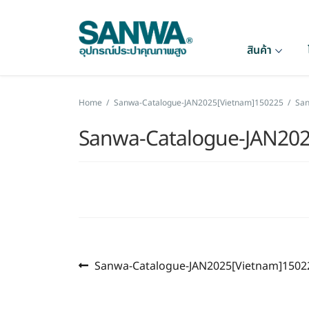
สินค้า
Home
/
Sanwa-Catalogue-JAN2025[Vietnam]150225
/
San
Sanwa-Catalogue-JAN20
Previous
แนะแนว
Sanwa-Catalogue-JAN2025[Vietnam]1502
post:
เรื่อง