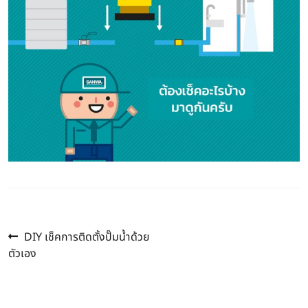
Previous
แนะแนว
DIY เช็คการติดตั้งปั๊มน้ำด้วย
post:
ตัวเอง
เรื่อง