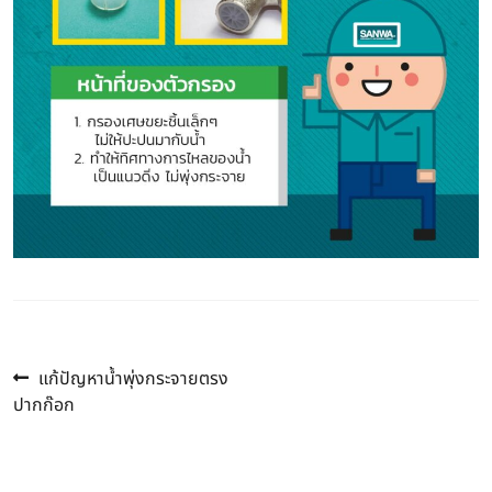
Previous
แนะแนว
แก้ปัญหาน้ำพุ่งกระจายตรง
post:
ปากก๊อก
เรื่อง